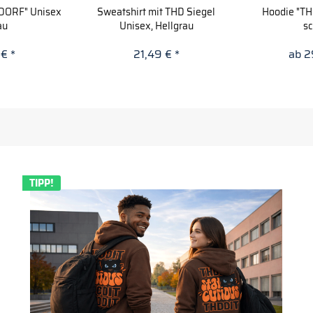
DORF" Unisex
Sweatshirt mit THD Siegel
Hoodie "THD
au
Unisex, Hellgrau
s
€ *
21,49 € *
ab 2
TIPP!