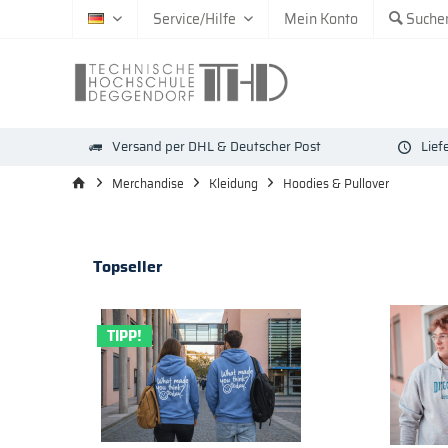
Service/Hilfe
Mein Konto
Suche
DE
Versand per DHL & Deutscher Post
Lief
Merchandise
Kleidung
Hoodies & Pullover
Topseller
TIPP!