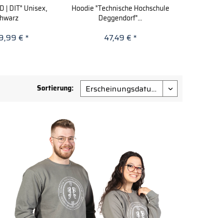
 | DIT" Unisex,
Hoodie "Technische Hochschule
Hoodie "T
chwarz
Deggendorf"...
De
9,99 € *
47,49 € *
Sortierung: