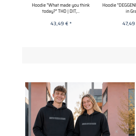
Hoodie "What made you think
Hoodie "DEGGEN
today?" THD | DIT,...
in Gr
43,49 € *
47,49 