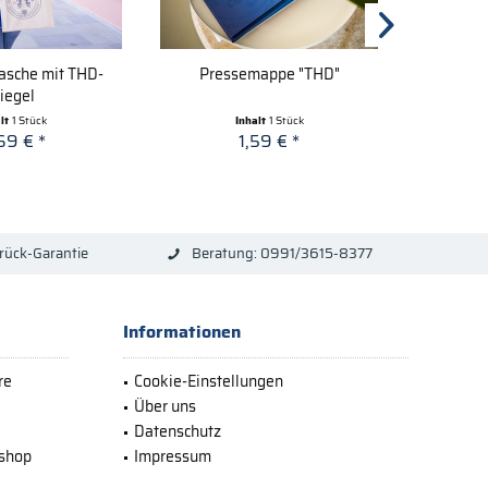
asche mit THD-
Pressemappe "THD"
Not
iegel
alt
1 Stück
Inhalt
1 Stück
69 € *
1,59 € *
rück-Garantie
Beratung: 0991/3615-8377
Informationen
re
Cookie-Einstellungen
Über uns
Datenschutz
bshop
Impressum