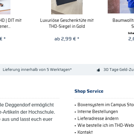
HD | DIT mit
Luxuriöse Geschenktüte mit
Baumwollt
ner...
THD-Siegel in Gold
S
Inh
€ *
ab 2,99 € *
2,
Lieferung innerhalb von 5 Werktagen*
30 Tage Geld-Zu
Shop Service
Boxensystem im Campus Sto
e Deggendorf ermöglicht
Interne Bestellungen
-Artikeln der Hochschule.
Lieferadresse ändern
e aus und lasst euch euer
Wie bestelle ich im THD-We
Kontakt