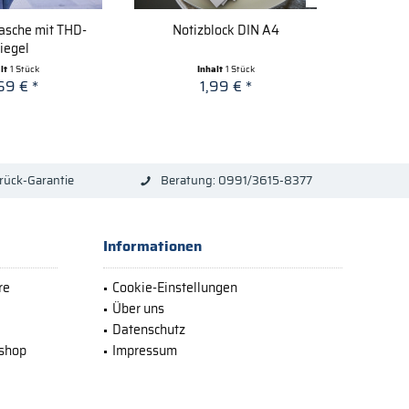
asche mit THD-
Notizblock DIN A4
T-Shirt 
iegel
alt
1 Stück
Inhalt
1 Stück
69 € *
1,99 € *
a
rück-Garantie
Beratung: 0991/3615-8377
Informationen
re
Cookie-Einstellungen
Über uns
Datenschutz
bshop
Impressum