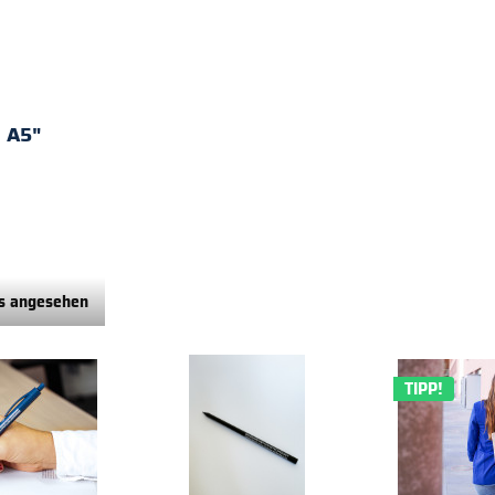
N A5"
ls angesehen
TIPP!