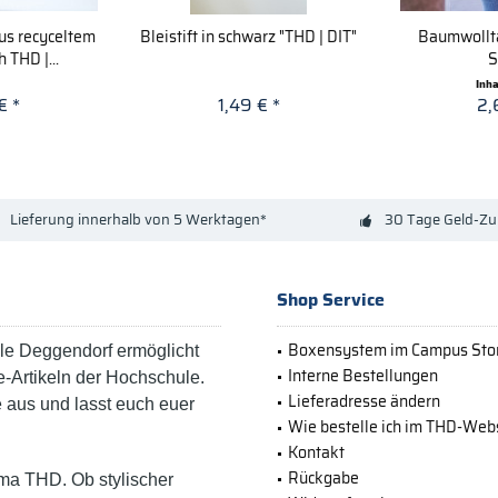
us recyceltem
Bleistift in schwarz "THD | DIT"
Baumwollt
 THD |...
S
Inh
€ *
1,49 € *
2,
Lieferung innerhalb von 5 Werktagen*
30 Tage Geld-Zu
Shop Service
Boxensystem im Campus Sto
e Deggendorf ermöglicht
Interne Bestellungen
-Artikeln der Hochschule.
Lieferadresse ändern
e aus und lasst euch euer
Wie bestelle ich im THD-We
Kontakt
Rückgabe
ma THD. Ob stylischer