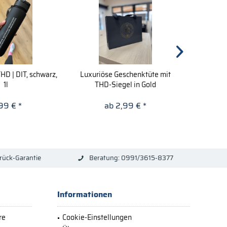
HD | DIT, schwarz,
Luxuriöse Geschenktüte mit
Tis
1l
THD-Siegel in Gold
,99 € *
ab 2,99 € *
rück-Garantie
Beratung: 0991/3615-8377
Informationen
re
Cookie-Einstellungen