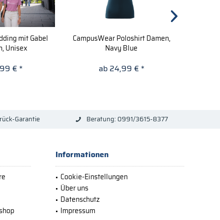
dding mit Gabel
CampusWear Poloshirt Damen,
Zwiesel 
n, Unisex
Navy Blue
,99 € *
ab 24,99 € *
rück-Garantie
Beratung: 0991/3615-8377
Informationen
re
Cookie-Einstellungen
Über uns
Datenschutz
bshop
Impressum