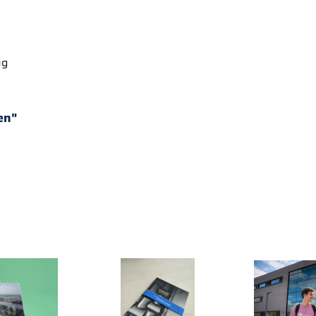
ug
en"